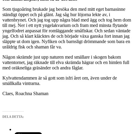
Som tjugoåring brukade jag besöka den med mitt eget barnasinne
ständigt öppet och på glänt. Jag såg hur löjorna lekte av, i
vattenbrynet. Och jag tog upp några blad med ägg och tog hem dom
till mej. Ner i ett nytt yngelakvarium och fram med minsta flytande
yngelfodret anpassat för romläggande småfiskar. Och sedan väntade
jag. Och så klart kläcktes de och började växa ganska fort innan jag
släppte ut dom igen. Nyfiken och barnsligt drömmande som bara en
uråldrig fisk och shaman får va.
Någon skrämde just upp naturen med smällare i skogen bakom
vattentornet, jag räknade till elva skrämda hägrar och en himlen full
med oräkneliga gräsänder och andra fåglar.
Kylvattendammen är så gott som isfri året om, även under de
smällkalla vintrarna.
Claes, Roachna Shaman
DELA DETTA: