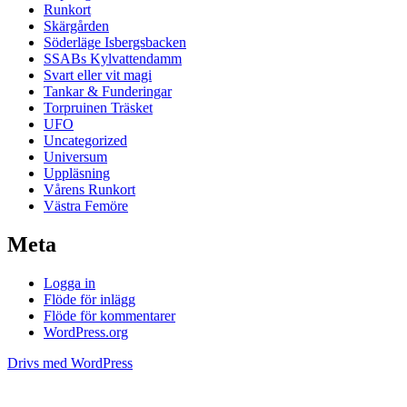
Runkort
Skärgården
Söderläge Isbergsbacken
SSABs Kylvattendamm
Svart eller vit magi
Tankar & Funderingar
Torpruinen Träsket
UFO
Uncategorized
Universum
Uppläsning
Vårens Runkort
Västra Femöre
Meta
Logga in
Flöde för inlägg
Flöde för kommentarer
WordPress.org
Drivs med WordPress