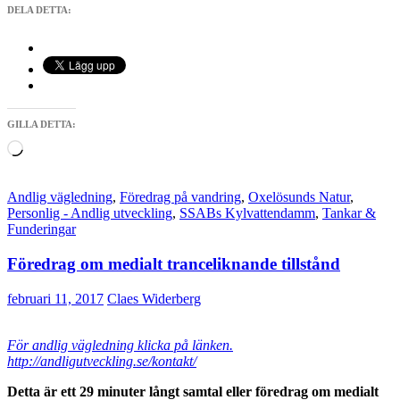
DELA DETTA:
GILLA DETTA:
Laddar
in
…
Andlig vägledning
,
Föredrag på vandring
,
Oxelösunds Natur
,
Personlig - Andlig utveckling
,
SSABs Kylvattendamm
,
Tankar &
Funderingar
Föredrag om medialt tranceliknande tillstånd
februari 11, 2017
Claes Widerberg
För andlig vägledning klicka på länken.
http://andligutveckling.se/kontakt/
Detta är ett 29 minuter långt samtal eller föredrag om medialt