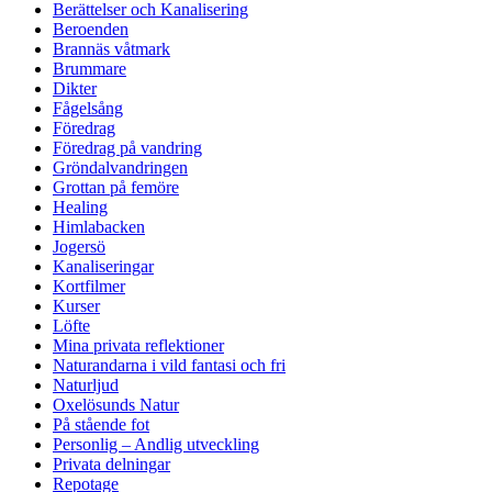
Berättelser och Kanalisering
Beroenden
Brannäs våtmark
Brummare
Dikter
Fågelsång
Föredrag
Föredrag på vandring
Gröndalvandringen
Grottan på femöre
Healing
Himlabacken
Jogersö
Kanaliseringar
Kortfilmer
Kurser
Löfte
Mina privata reflektioner
Naturandarna i vild fantasi och fri
Naturljud
Oxelösunds Natur
På stående fot
Personlig – Andlig utveckling
Privata delningar
Repotage