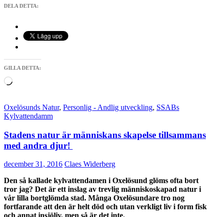
DELA DETTA:
GILLA DETTA:
Laddar
in
…
Oxelösunds Natur
,
Personlig - Andlig utveckling
,
SSABs
Kylvattendamm
Stadens natur är människans skapelse tillsammans
med andra djur!
december 31, 2016
Claes Widerberg
Den så kallade kylvattendamen i Oxelösund glöms ofta bort
tror jag? Det är ett inslag av trevlig människoskapad natur i
vår lilla bortglömda stad. Många Oxelösundare tro nog
fortfarande att den är helt död och utan verkligt liv i form fisk
och annat insjöliv, men så är det inte.