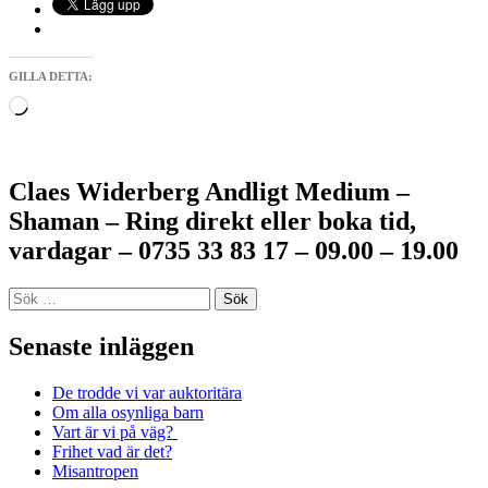
GILLA DETTA:
Laddar
in
…
Claes Widerberg Andligt Medium –
Shaman – Ring direkt eller boka tid,
vardagar – 0735 33 83 17 – 09.00 – 19.00
Sök
efter:
Senaste inläggen
De trodde vi var auktoritära
Om alla osynliga barn
Vart är vi på väg?
Frihet vad är det?
Misantropen