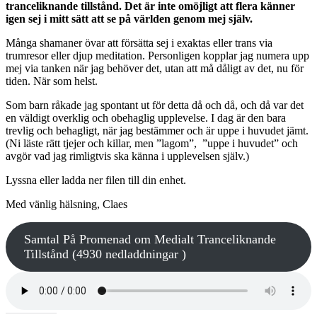
tranceliknande tillstånd. Det är inte omöjligt att flera känner
igen sej i mitt sätt att se på världen genom mej själv.
Många shamaner övar att försätta sej i exaktas eller trans via
trumresor eller djup meditation. Personligen kopplar jag numera upp
mej via tanken när jag behöver det, utan att må dåligt av det, nu för
tiden. När som helst.
Som barn råkade jag spontant ut för detta då och då, och då var det
en väldigt overklig och obehaglig upplevelse. I dag är den bara
trevlig och behagligt, när jag bestämmer och är uppe i huvudet jämt.
(Ni läste rätt tjejer och killar, men ”lagom”, ”uppe i huvudet” och
avgör vad jag rimligtvis ska känna i upplevelsen själv.)
Lyssna eller ladda ner filen till din enhet.
Med vänlig hälsning, Claes
Samtal På Promenad om Medialt Tranceliknande
Tillstånd (4930 nedladdningar )