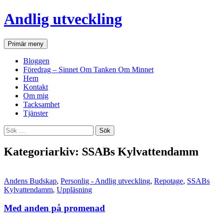
Andlig utveckling
Sök
Hoppa
Primär meny
till
innehåll
Bloggen
Föredrag – Sinnet Om Tanken Om Minnet
Hem
Kontakt
Om mig
Tacksamhet
Tjänster
Sök
efter:
Kategoriarkiv: SSABs Kylvattendamm
Andens Budskap
,
Personlig - Andlig utveckling
,
Repotage
,
SSABs
Kylvattendamm
,
Uppläsning
Med anden på promenad