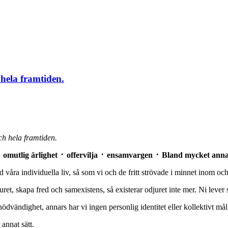
hela framtiden.
ch hela framtiden.
᛫ omutlig ärlighet ᛫ offervilja ᛫ ensamvargen ᛫ Bland mycket annat 
 våra individuella liv, så som vi och de fritt strövade i minnet inom och 
ret, skapa fred och samexistens, så existerar odjuret inte mer. Ni lever
nödvändighet, annars har vi ingen personlig identitet eller kollektivt må
 annat sätt.