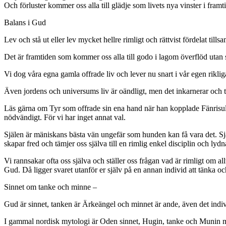
Och förluster kommer oss alla till glädje som livets nya vinster i framt
Balans i Gud
Lev och stå ut eller lev mycket hellre rimligt och rättvist fördelat till
Det är framtiden som kommer oss alla till godo i lagom överflöd utan 
Vi dog våra egna gamla offrade liv och lever nu snart i vår egen riklig
Även jordens och universums liv är oändligt, men det inkarnerar och t
Läs gärna om Tyr som offrade sin ena hand när han kopplade Fänrisulven
nödvändigt. För vi har inget annat val.
Själen är mäniskans bästa vän ungefär som hunden kan få vara det. Sj
skapar fred och tämjer oss själva till en rimlig enkel disciplin och lydn
Vi rannsakar ofta oss själva och ställer oss frågan vad är rimligt om all
Gud. Då ligger svaret utanför er själv på en annan individ att tänka oc
Sinnet om tanke och minne –
Gud är sinnet, tanken är Ärkeängel och minnet är ande, även det individ
I gammal nordisk mytologi är Oden sinnet, Hugin, tanke och Munin minn