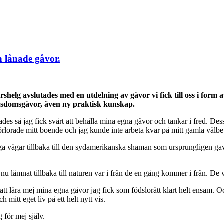
h lånade gåvor.
shelg avslutades med en utdelning av gåvor vi fick till oss i form a
visdomsgåvor, även ny praktisk kunskap.
rades så jag fick svårt att behålla mina egna gåvor och tankar i fred. Des
 förlorade mitt boende och jag kunde inte arbeta kvar på mitt gamla välbet
 vägar tillbaka till den sydamerikanska shaman som ursprungligen gav dess
 nu lämnat tillbaka till naturen var i från de en gång kommer i från. De v
att lära mej mina egna gåvor jag fick som födslorätt klart helt ensam. O
mitt eget liv på ett helt nytt vis.
 för mej själv.