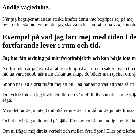
Andlig vägledning.
När jag begriper att andra starka krafter ännu inte begriper sej på mej
över och leda mej vidare ditt jag ska va och ständigt är på väg, som den
Exempel på vad jag lärt mej med tiden i den
fortfarande lever i rum och tid.
Jag har fått ordning på mitt favoritobjektiv och kan börja fota 
Nu för tiden är jag ganska fattig och uppskattar mina saker mycket mer 
råd att vara snobb när man älskar att skapa de bilder man tycker om själv
Snobb har jag aldrig tillåtit mej att bli! Jag har alltid valt att vara så f
De tyckte inte att jag levde ett rikt och värdefullt liv som de skulle vil
säga.
Men det får de ju inte, Gud tillåter inte det, för då får de ju inte finn
Och det går jag alltid med på själv, för som en sådan andlig snobb likt Hit
Om ni frågar mej direkt verbalt och mellan fyra ögon! Eller på telefon