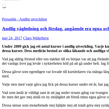
Laddar
in
…
Personlig - Andlig utveckling
Andlig vägledning och förslag, angående era egna oc
maj 24, 2017
Claes Widerberg
Under 2009 gick jag ett antal kurser i andlig utveckling. Varje kur
dessa kurser. Dess medicin bestod av olika läkande och andliga 
Vad jag aldrig förstod eller ens märkte till en början var att jag föränd
det vanligs livet jag levde i nykterheten höll på att gå under helt. Jag
Dessa gåvor som egentligen var lovade till kursledaren via många långa
med.
Varje sten med varje gåva jag fick på dessa kurser under ett år, har jag
Vad som ändå är väldigt sant är att jag under resans gång var tvungen 
liv men det gav mej ändå en ny möjlighet att förstå mina egna gåvor och 
Dessa stenar som motarbetade mej hjälpte mej att totalt göra mej synlig