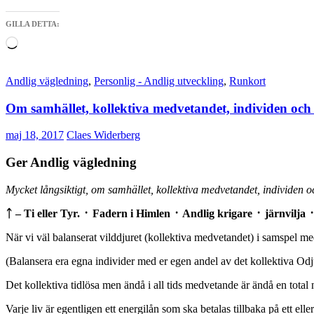
GILLA DETTA:
Laddar
in
…
Andlig vägledning
,
Personlig - Andlig utveckling
,
Runkort
Om samhället, kollektiva medvetandet, individen och 
maj 18, 2017
Claes Widerberg
Ger Andlig vägledning
Mycket långsiktigt, om samhället, kollektiva medvetandet, individen o
ᛏ – Ti eller Tyr. ᛫ Fadern i Himlen ᛫ Andlig krigare ᛫ järnvilja 
När vi väl balanserat vilddjuret (kollektiva medvetandet) i samspel med
(Balansera era egna individer med er egen andel av det kollektiva Odju
Det kollektiva tidlösa men ändå i all tids medvetande är ändå en total 
Varje liv är egentligen ett energilån som ska betalas tillbaka på ett eller