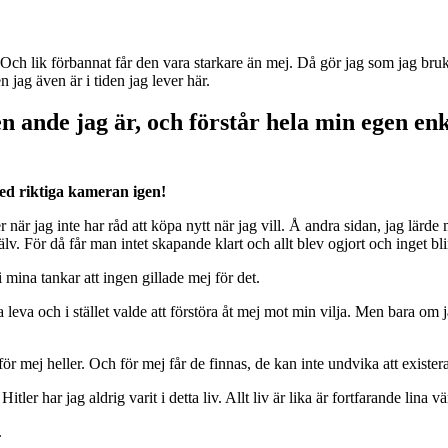
. Och lik förbannat får den vara starkare än mej. Då gör jag som jag bru
 jag även är i tiden jag lever här.
 ande jag är, och förstår hela min egen enkl
med riktiga kameran igen!
när jag inte har råd att köpa nytt när jag vill. Å andra sidan, jag lärde
. För då får man intet skapande klart och allt blev ogjort och inget blir s
ri i mina tankar att ingen gillade mej för det.
ja leva och i stället valde att förstöra åt mej mot min vilja. Men bara om j
as för mej heller. Och för mej får de finnas, de kan inte undvika att exist
ler har jag aldrig varit i detta liv. Allt liv är lika är fortfarande lina vä
.