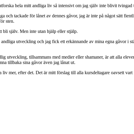
forska hela mitt andliga liv så intensivt om jag själv inte blivit tvingad ti
a och tackade för lånet av dennes gåvor, jag är inte på något sätt fient
ör sten.
li själv. Men inte utan hjälp eller stjälp.
 andliga utveckling och jag fick ett erkännande av mina egna gåvor i stä
 utveckling, tillsammans med medier eller shamaner, är att alla elever tar 
ämna tillbaka sina gåvor även jag lånat ut.
 mer, efter det. Det är mitt förslag till alla kursdeltagare oavsett vart n