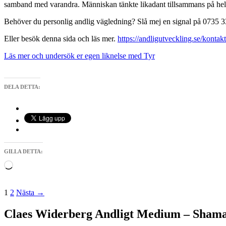
samband med varandra. Människan tänkte likadant tillsammans på hela
Behöver du personlig andlig vägledning? Slå mej en signal på 0735 33 8
Eller besök denna sida och läs mer.
https://andligutveckling.se/kontakt
Läs mer och undersök er egen liknelse med Tyr
DELA DETTA:
GILLA DETTA:
Laddar
in
…
Inläggsnavigering
1
2
Nästa →
Claes Widerberg Andligt Medium – Shaman –