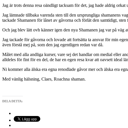
Jag är trots denna resa oändligt tacksam för det, jag hade aldrig orkat ut
Jag lämnade tillbaka varenda sten till den ursprungliga shamanens vagg
tackade Shamanen för lånet av gåvorna och förlät den samtidigt, sten f
Och jag blev lätt ovh känner igen den nya Shamanen jag var på väg att b
Jag tackade för gåvorna och lovade att fortsätta ta ansvar för min egen
även förstå mej på, som den jag egentligen redan var då.
Målet med alla andliga kurser, vare sej det handlar om medial eller andlig
alldeles för fint för en del, de har en egen resa kvar att oavsett ideal l
Ni kommer alla älska era egna renodlade gåvor mer och älska era egna liv
Med vänlig hälsning, Claes, Roachna shaman.
DELA DETTA: