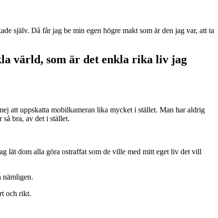
kade själv. Då får jag be min egen högre makt som är den jag var, att ta
a värld, som är det enkla rika liv jag
 mej att uppskatta mobilkameran lika mycket i stället. Man har aldrig
å bra, av det i stället.
ag lät dom alla göra ostraffat som de ville med mitt eget liv det vill
era nämligen.
rt och rikt.