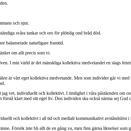
iden.
sammans och njut.
ständiga svåra tankar och oro för plötslig ond bråd död.
are balanserade naturligare framtid.
änker om allt precis som vi.
. I min värld är det mänskliga kollektiva medvetandet en slags fenrisul
älen är vårt eget kollektiva medvetande. Men som individer går vi med 
ad.
t jag vet, individuellt och kollektivt. I rimlighet i våra påståenden om o
h förstå klart med sitt eget liv. Den individen ska också närma sej Gud o
uellt och kollektivt i all tid och medialt kommunikativt avståndslöst i i
e. Försök inte bli allt de en gång va, men finn gärna liknelser som ger