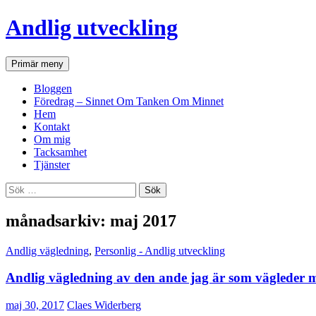
Andlig utveckling
Sök
Hoppa
Primär meny
till
innehåll
Bloggen
Föredrag – Sinnet Om Tanken Om Minnet
Hem
Kontakt
Om mig
Tacksamhet
Tjänster
Sök
efter:
månadsarkiv: maj 2017
Andlig vägledning
,
Personlig - Andlig utveckling
Andlig vägledning av den ande jag är som vägleder 
maj 30, 2017
Claes Widerberg