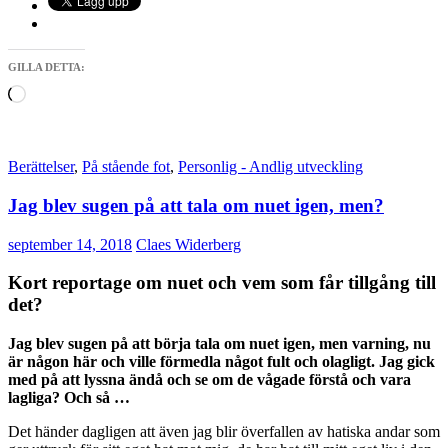
GILLA DETTA:
Laddar
in
…
Berättelser
,
På stående fot
,
Personlig - Andlig utveckling
Jag blev sugen på att tala om nuet igen, men?
september 14, 2018
Claes Widerberg
Kort reportage om nuet och vem som får tillgång till
det?
Jag blev sugen på att börja tala om nuet igen, men varning, nu
är någon här och ville förmedla något fult och olagligt. Jag gick
med på att lyssna ändå och se om de vågade förstå och vara
lagliga? Och så …
Det händer dagligen att även jag blir överfallen av hatiska andar som