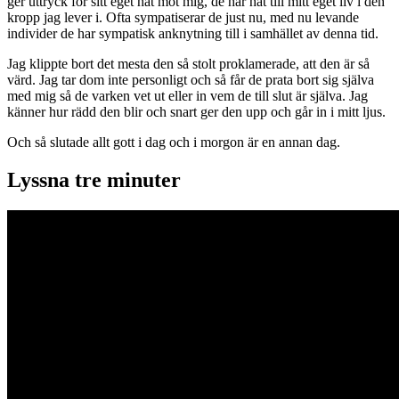
ger uttryck för sitt eget hat mot mig, de har hat till mitt eget liv i den
kropp jag lever i. Ofta sympatiserar de just nu, med nu levande
individer de har sympatisk anknytning till i samhället av denna tid.
Jag klippte bort det mesta den så stolt proklamerade, att den är så
värd. Jag tar dom inte personligt och så får de prata bort sig själva
med mig så de varken vet ut eller in vem de till slut är själva. Jag
känner hur rädd den blir och snart ger den upp och går in i mitt ljus.
Och så slutade allt gott i dag och i morgon är en annan dag.
Lyssna tre minuter