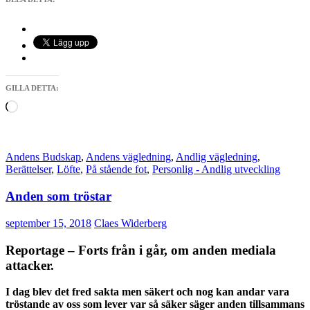
GILLA DETTA:
Laddar
in
…
Andens Budskap
,
Andens vägledning
,
Andlig vägledning
,
Berättelser
,
Löfte
,
På stående fot
,
Personlig - Andlig utveckling
Anden som tröstar
september 15, 2018
Claes Widerberg
Reportage – Forts från i går, om anden mediala
attacker.
I dag blev det fred sakta men säkert och nog kan andar vara
tröstande av oss som lever var så säker säger anden tillsammans