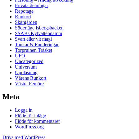
Privata delningar
Repotage
Runkort
Skärgården
Söderläge Isbergsbacken
SSABs Kylvattendamm
Svart eller vit magi
Tankar & Funderingar
Torpruinen Träsket
UFO
Uncategorized
Universum
Uppläsning
Vårens Runkort
Västra Femöre
Meta
Logga in
Flöde för inlägg
Flöde för kommentarer
WordPress.org
Drivs med WordPress