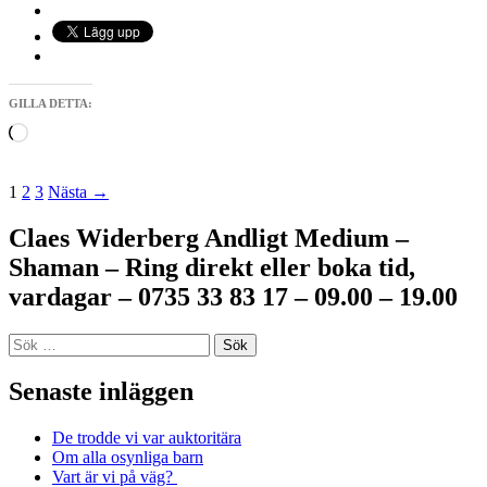
GILLA DETTA:
Laddar
in
…
Inläggsnavigering
1
2
3
Nästa →
Claes Widerberg Andligt Medium –
Shaman – Ring direkt eller boka tid,
vardagar – 0735 33 83 17 – 09.00 – 19.00
Sök
efter:
Senaste inläggen
De trodde vi var auktoritära
Om alla osynliga barn
Vart är vi på väg?