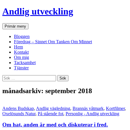
Andlig utveckling
Sök
Hoppa
Primär meny
till
innehåll
Bloggen
Föredrag – Sinnet Om Tanken Om Minnet
Hem
Kontakt
Om mig
Tacksamhet
Tjänster
Sök
efter:
månadsarkiv: september 2018
Andens Budskap
,
Andlig vägledning
,
Brannäs våtmark
,
Kortfilmer
,
Oxelösunds Natur
,
På stående fot
,
Personlig - Andlig utveckling
Om hat, anden är med och diskuterar i fred.