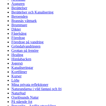
Auguren
Berättelser
Berättelser och Kanalisering
Beroenden
Brannäs våtmark
Brummare
Dikter
Fågelsång
Föredrag
Föredrag på vandring
Gröndalvandringen
Grottan på femöre
Healing
Himlabacken
Jogersö
Kanaliseringar
Kortfilmer
Kurser
Löfte
Mina privata reflektioner
Naturandarna i vild fantasi och fri
Naturljud
Oxelösunds Natur
På stående fot
Personlig – Andlig utveckling