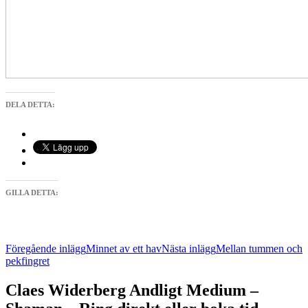
DELA DETTA:
GILLA DETTA:
Inläggsnavigering
Föregående inlägg
Minnet av ett hav
Nästa inlägg
Mellan tummen och
pekfingret
Claes Widerberg Andligt Medium –