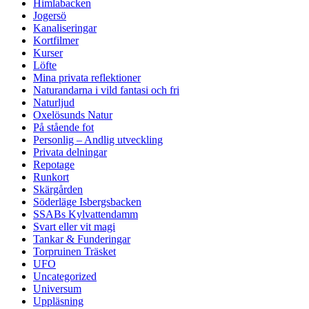
Himlabacken
Jogersö
Kanaliseringar
Kortfilmer
Kurser
Löfte
Mina privata reflektioner
Naturandarna i vild fantasi och fri
Naturljud
Oxelösunds Natur
På stående fot
Personlig – Andlig utveckling
Privata delningar
Repotage
Runkort
Skärgården
Söderläge Isbergsbacken
SSABs Kylvattendamm
Svart eller vit magi
Tankar & Funderingar
Torpruinen Träsket
UFO
Uncategorized
Universum
Uppläsning