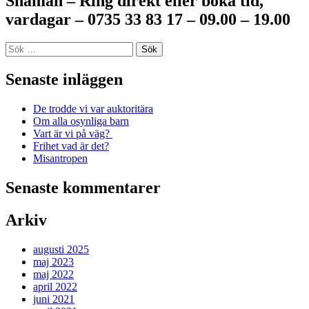
Shaman – Ring direkt eller boka tid,
vardagar – 0735 33 83 17 – 09.00 – 19.00
Sök
efter:
Senaste inläggen
De trodde vi var auktoritära
Om alla osynliga barn
Vart är vi på väg?
Frihet vad är det?
Misantropen
Senaste kommentarer
Arkiv
augusti 2025
maj 2023
maj 2022
april 2022
juni 2021