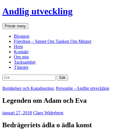
Andlig utveckling
Sök
Hoppa
Primär meny
till
innehåll
Bloggen
Föredrag – Sinnet Om Tanken Om Minnet
Hem
Kontakt
Om mig
Tacksamhet
Tjänster
Sök
efter:
Berättelser och Kanalisering
,
Personlig - Andlig utveckling
Legenden om Adam och Eva
januari 27, 2018
Claes Widerberg
Bedrägeriets ädla o ädla konst