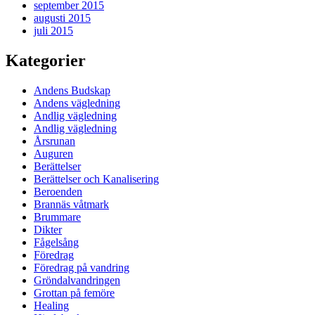
september 2015
augusti 2015
juli 2015
Kategorier
Andens Budskap
Andens vägledning
Andlig vägledning
Andlig vägledning
Årsrunan
Auguren
Berättelser
Berättelser och Kanalisering
Beroenden
Brannäs våtmark
Brummare
Dikter
Fågelsång
Föredrag
Föredrag på vandring
Gröndalvandringen
Grottan på femöre
Healing